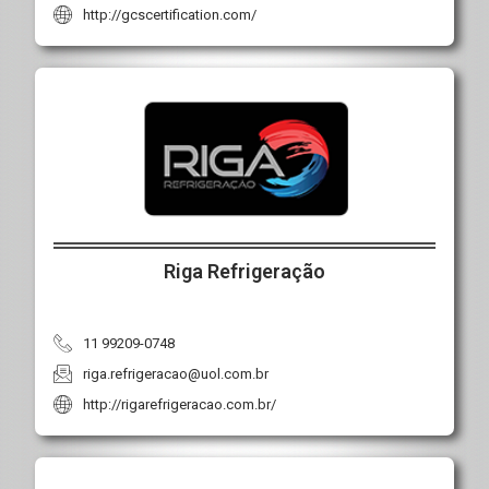
http://gcscertification.com/
Riga Refrigeração
11 99209-0748
riga.refrigeracao@uol.com.br
http://rigarefrigeracao.com.br/