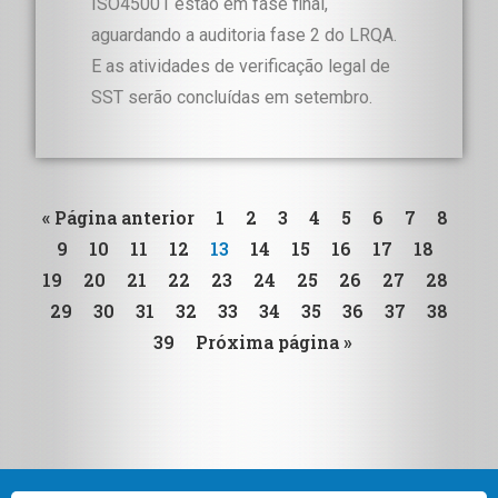
ISO45001 estão em fase final,
aguardando a auditoria fase 2 do LRQA.
E as atividades de verificação legal de
SST serão concluídas em setembro.
« Página anterior
1
2
3
4
5
6
7
8
9
10
11
12
13
14
15
16
17
18
19
20
21
22
23
24
25
26
27
28
29
30
31
32
33
34
35
36
37
38
39
Próxima página »