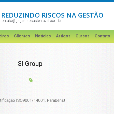
 REDUZINDO RISCOS NA GESTÃO
contato@gsgestaosustentavel.com.br
eiros
Clientes
Notícias
Artigos
Cursos
Contato
SI Group
ertificação ISO9001/14001. Parabéns!