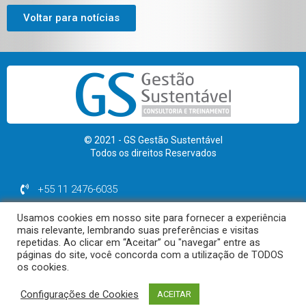
Voltar para notícias
© 2021 - GS Gestão Sustentável
Todos os direitos Reservados
+55 11 2476-6035
+55 11 99974-1964
Usamos cookies em nosso site para fornecer a experiência
contato@gsgestaosustentavel.com.br
mais relevante, lembrando suas preferências e visitas
repetidas. Ao clicar em “Aceitar” ou "navegar" entre as
páginas do site, você concorda com a utilização de TODOS
os cookies.
Polítca de Privacidade | Termos de uso
Configurações de Cookies
ACEITAR
Desenvolvido por Diagrama Sites