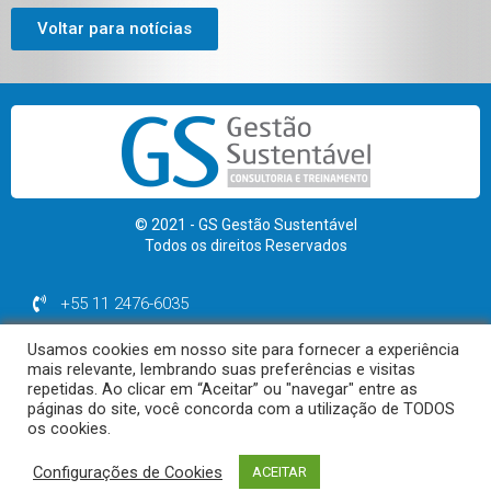
Voltar para notícias
© 2021 - GS Gestão Sustentável
Todos os direitos Reservados
+55 11 2476-6035
+55 11 99974-1964
Usamos cookies em nosso site para fornecer a experiência
contato@gsgestaosustentavel.com.br
mais relevante, lembrando suas preferências e visitas
repetidas. Ao clicar em “Aceitar” ou "navegar" entre as
páginas do site, você concorda com a utilização de TODOS
os cookies.
Polítca de Privacidade | Termos de uso
Configurações de Cookies
ACEITAR
Desenvolvido por Diagrama Sites