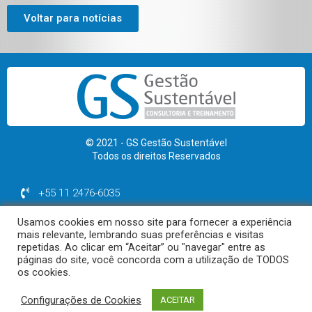
Voltar para notícias
© 2021 - GS Gestão Sustentável
Todos os direitos Reservados
+55 11 2476-6035
+55 11 99974-1964
Usamos cookies em nosso site para fornecer a experiência
contato@gsgestaosustentavel.com.br
mais relevante, lembrando suas preferências e visitas
repetidas. Ao clicar em “Aceitar” ou "navegar" entre as
páginas do site, você concorda com a utilização de TODOS
os cookies.
Polítca de Privacidade | Termos de uso
Configurações de Cookies
ACEITAR
Desenvolvido por Diagrama Sites