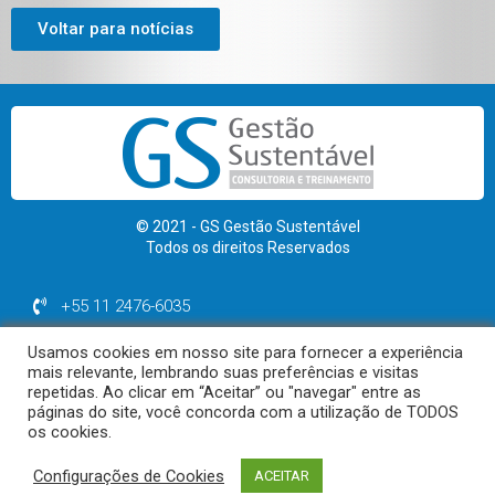
Voltar para notícias
© 2021 - GS Gestão Sustentável
Todos os direitos Reservados
+55 11 2476-6035
+55 11 99974-1964
Usamos cookies em nosso site para fornecer a experiência
contato@gsgestaosustentavel.com.br
mais relevante, lembrando suas preferências e visitas
repetidas. Ao clicar em “Aceitar” ou "navegar" entre as
páginas do site, você concorda com a utilização de TODOS
os cookies.
Polítca de Privacidade | Termos de uso
Configurações de Cookies
ACEITAR
Desenvolvido por Diagrama Sites