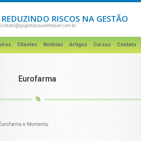
 REDUZINDO RISCOS NA GESTÃO
contato@gsgestaosustentavel.com.br
eiros
Clientes
Notícias
Artigos
Cursos
Contato
Eurofarma
 Eurofarma e Momenta;