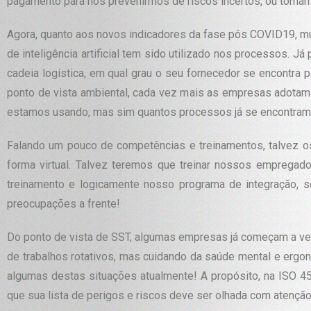
pagamento para nos prevenirmos de riscos incertos, ou toma
Agora, quanto aos novos indicadores da fase pós COVID19, mui
de inteligência artificial tem sido utilizado nos processos. J
cadeia logística, em qual grau o seu fornecedor se encontr
ponto de vista ambiental, cada vez mais as empresas adotam 
estamos usando, mas sim quantos processos já se encontram 
Falando um pouco de competências e treinamentos, talvez o
forma virtual. Talvez teremos que treinar nossos empregad
treinamento e logicamente nosso programa de integração, s
preocupações a frente!
Do ponto de vista de SST, algumas empresas já começam a ver
de trabalhos rotativos, mas cuidando da saúde mental e ergo
algumas destas situações atualmente! A propósito, na ISO 45
que sua lista de perigos e riscos deve ser olhada com atenção: