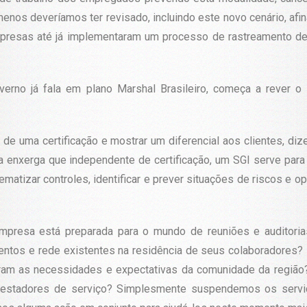
menos deveríamos ter revisado, incluindo este novo cenário, afi
presas até já implementaram um processo de rastreamento de
no já fala em plano Marshal Brasileiro, começa a rever o 
 uma certificação e mostrar um diferencial aos clientes, diz
nxerga que independente de certificação, um SGI serve para aj
atizar controles, identificar e prever situações de riscos e o
empresa está preparada para o mundo de reuniões e auditori
tos e rede existentes na residência de seus colaboradores? E
aram as necessidades e expectativas da comunidade da regiã
 prestadores de serviço? Simplesmente suspendemos os serv