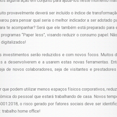
mos alguma ação em conjunto para ajudá-los neste momento ma
to provavelmente deverá ser incluído o índice de transformaçã
á parou para pensar qual seria o melhor indicador a ser adotado
a para te acompanhar? Será que ele também está preparado par
programas “Paper less”, visando reduzir o consumo papel. Não
digitalizados!
s investimentos serão reduzidos e com novos focos. Muitos d
os a desenvolverem e a usarem estas novas ferramentas. Ent
eja de novos colaboradores, seja de visitantes e prestadores
 que podem utilizar menos espaços físicos corporativos, redu
nômica do pessoal que estará trabalhando de casa. Novos temp
001:2018, o risco gerado por fatores sociais deve ser identifi
 trabalho home office!