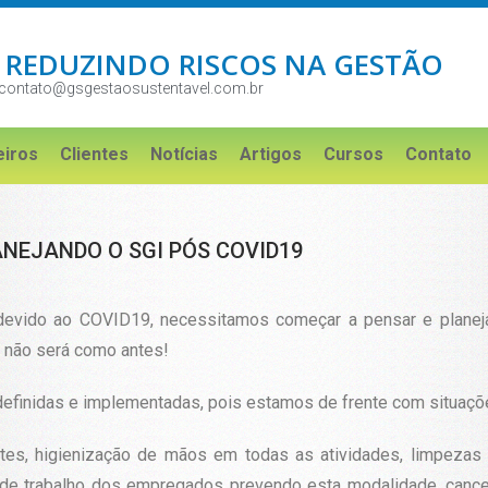
 REDUZINDO RISCOS NA GESTÃO
contato@gsgestaosustentavel.com.br
eiros
Clientes
Notícias
Artigos
Cursos
Contato
NEJANDO O SGI PÓS COVID19
devido ao COVID19, necessitamos começar a pensar e planej
 não será como antes!
 definidas e implementadas, pois estamos de frente com situaç
tes, higienização de mãos em todas as atividades, limpezas 
os de trabalho dos empregados prevendo esta modalidade, can