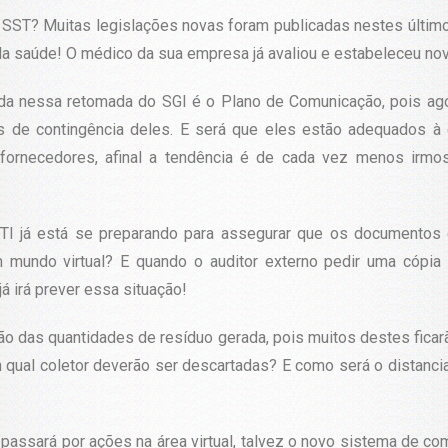
e SST? Muitas legislações novas foram publicadas nestes últim
da saúde! O médico da sua empresa já avaliou e estabeleceu n
da nessa retomada do SGI é o Plano de Comunicação, pois ag
 de contingência deles. E será que eles estão adequados à es
fornecedores, afinal a tendência é de cada vez menos irmo
 TI já está se preparando para assegurar que os documentos
m mundo virtual? E quando o auditor externo pedir uma cópia 
á irá prever essa situação!
ção das quantidades de resíduo gerada, pois muitos destes fica
qual coletor deverão ser descartadas? E como será o distanci
passará por ações na área virtual, talvez o novo sistema de co