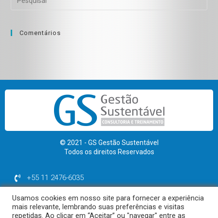
Comentários
© 2021 - GS Gestão Sustentável
Todos os direitos Reservados
+55 11 2476-6035
+55 11 99974-1964
Usamos cookies em nosso site para fornecer a experiência
contato@gsgestaosustentavel.com.br
mais relevante, lembrando suas preferências e visitas
repetidas. Ao clicar em “Aceitar” ou "navegar" entre as